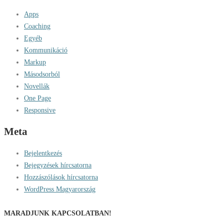
Apps
Coaching
Egyéb
Kommunikáció
Markup
Másodsorból
Novellák
One Page
Responsive
Meta
Bejelentkezés
Bejegyzések hírcsatorna
Hozzászólások hírcsatorna
WordPress Magyarország
MARADJUNK KAPCSOLATBAN!