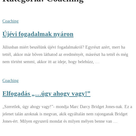
Coaching
Újévi fogadalmak nyáron
Júliusban miért beszélünk újévi fogadalmakról? Egyrészt azért, mert ha
tettél, akkor már bőven láthatod az eredményét, másrészt ha tettél és még
nem történt semmi, akkor itt az ideje, hogy belehúzz, …
Coaching
Elfogadás „…úgy ahogy vagy!”
„Szeretlek, úgy ahogy vagy!”- mondja Marc Darcy Bridget Jones-nak. Ez a
jelenet talán azoknak is megvan, akik egyáltalán nem rajonganak Bridget
Jones-ért. Milyen egyszerű mondat és milyen mélyen benne van …