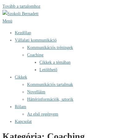
Tovább a tartalomhoz
Menü
Kezdőlap
Vállalati kommunikáció
Kommunikációs tréningek
Coaching
Cikkek a témában
Letölthető
Cikkek
Kommunikációs tartalmak
Novelláim
Háttérinformációk, sztorik
Rólam
Az első regényem
Kapcsolat
Kategória:
Coaching