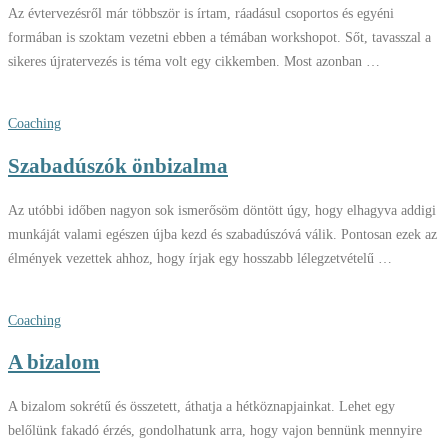
Az évtervezésről már többször is írtam, ráadásul csoportos és egyéni
formában is szoktam vezetni ebben a témában workshopot. Sőt, tavasszal a
sikeres újratervezés is téma volt egy cikkemben. Most azonban …
Coaching
Szabadúszók önbizalma
Az utóbbi időben nagyon sok ismerősöm döntött úgy, hogy elhagyva addigi
munkáját valami egészen újba kezd és szabadúszóvá válik. Pontosan ezek az
élmények vezettek ahhoz, hogy írjak egy hosszabb lélegzetvételű …
Coaching
A bizalom
A bizalom sokrétű és összetett, áthatja a hétköznapjainkat. Lehet egy
belőlünk fakadó érzés, gondolhatunk arra, hogy vajon bennünk mennyire