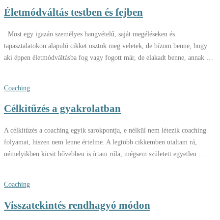
Életmódváltás testben és fejben
Most egy igazán személyes hangvételű, saját megéléseken és
tapasztalatokon alapuló cikket osztok meg veletek, de bízom benne, hogy
aki éppen életmódváltásba fog vagy fogott már, de elakadt benne, annak …
Coaching
Célkitűzés a gyakrolatban
A célkitűzés a coaching egyik sarokpontja, e nélkül nem létezik coaching
folyamat, hiszen nem lenne értelme. A legtöbb cikkemben utaltam rá,
némelyikben kicsit bővebben is írtam róla, mégsem született egyetlen …
Coaching
Visszatekintés rendhagyó módon