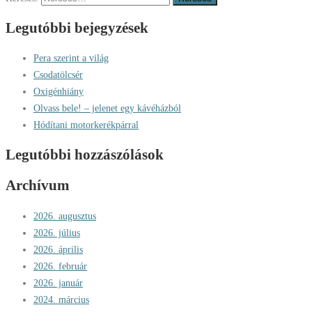
Legutóbbi bejegyzések
Pera szerint a világ
Csodatölcsér
Oxigénhiány
Olvass bele! – jelenet egy kávéházból
Hódítani motorkerékpárral
Legutóbbi hozzászólások
Archívum
2026. augusztus
2026. július
2026. április
2026. február
2026. január
2024. március