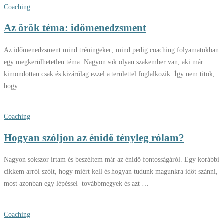
Coaching
Az örök téma: időmenedzsment
Az időmenedzsment mind tréningeken, mind pedig coaching folyamatokban
egy megkerülhetetlen téma. Nagyon sok olyan szakember van, aki már
kimondottan csak és kizárólag ezzel a területtel foglalkozik. Így nem titok,
hogy …
Coaching
Hogyan szóljon az énidő tényleg rólam?
Nagyon sokszor írtam és beszéltem már az énidő fontosságáról. Egy korábbi
cikkem arról szólt, hogy miért kell és hogyan tudunk magunkra időt szánni,
most azonban egy lépéssel továbbmegyek és azt …
Coaching