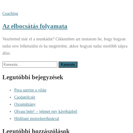
Coaching
Az elbocsátás folyamata
Veszítetted már el a munkádat? Cikkemben azt mutatom be, hogy hogyan
tudsz erre felkészülni és ha megtörtént, akkor hogyan tudsz mielőbb talpra
állni.
Keresés:
Legutóbbi bejegyzések
Pera szerint a világ
Csodatölcsér
Oxigénhiány
Olvass bele! – jelenet egy kávéházból
Hódítani motorkerékpárral
Legutóbbi hozzászólások