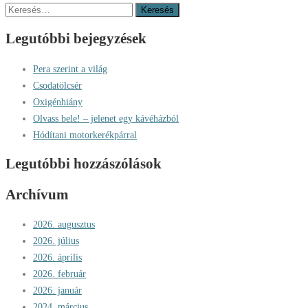
navigáció
Keresés:
Legutóbbi bejegyzések
Pera szerint a világ
Csodatölcsér
Oxigénhiány
Olvass bele! – jelenet egy kávéházból
Hódítani motorkerékpárral
Legutóbbi hozzászólások
Archívum
2026. augusztus
2026. július
2026. április
2026. február
2026. január
2024. március