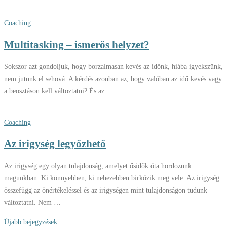
Coaching
Multitasking – ismerős helyzet?
Sokszor azt gondoljuk, hogy borzalmasan kevés az időnk, hiába igyekszünk,
nem jutunk el sehová. A kérdés azonban az, hogy valóban az idő kevés vagy
a beosztáson kell változtatni? És az …
Coaching
Az irigység legyőzhető
Az irigység egy olyan tulajdonság, amelyet ősidők óta hordozunk
magunkban. Ki könnyebben, ki nehezebben birkózik meg vele. Az irigység
összefügg az önértékeléssel és az irigységen mint tulajdonságon tudunk
változtatni. Nem …
Bejegyzés
Újabb bejegyzések