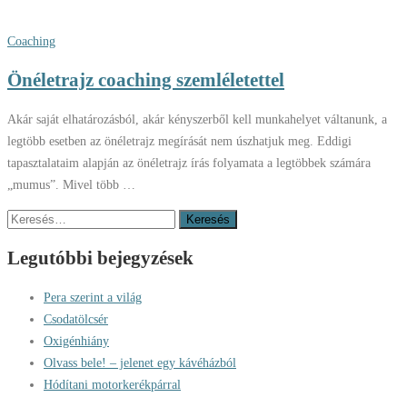
Coaching
Önéletrajz coaching szemléletettel
Akár saját elhatározásból, akár kényszerből kell munkahelyet váltanunk, a
legtöbb esetben az önéletrajz megírását nem úszhatjuk meg. Eddigi
tapasztalataim alapján az önéletrajz írás folyamata a legtöbbek számára
„mumus”. Mivel több …
Keresés:
Legutóbbi bejegyzések
Pera szerint a világ
Csodatölcsér
Oxigénhiány
Olvass bele! – jelenet egy kávéházból
Hódítani motorkerékpárral