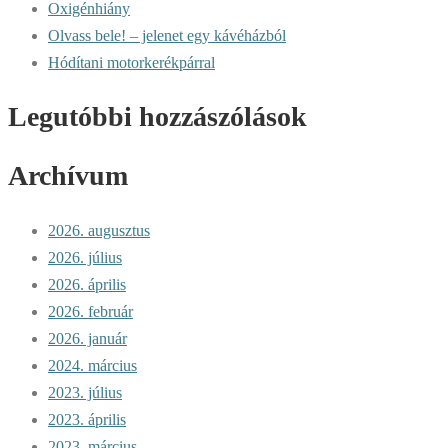
Oxigénhiány
Olvass bele! – jelenet egy kávéházból
Hódítani motorkerékpárral
Legutóbbi hozzászólások
Archívum
2026. augusztus
2026. július
2026. április
2026. február
2026. január
2024. március
2023. július
2023. április
2023. március