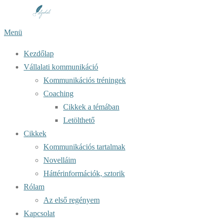
Tovább
a
Menü
tartalomhoz
Kezdőlap
Vállalati kommunikáció
Kommunikációs tréningek
Coaching
Cikkek a témában
Letölthető
Cikkek
Kommunikációs tartalmak
Novelláim
Háttérinformációk, sztorik
Rólam
Az első regényem
Kapcsolat