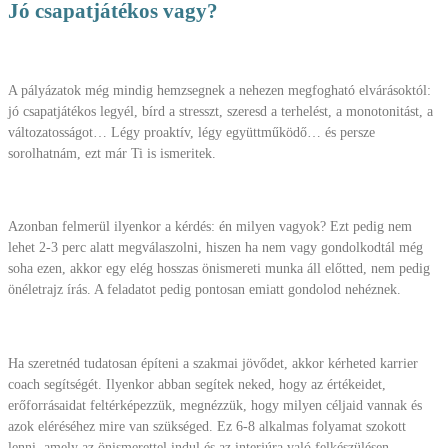
Jó csapatjátékos vagy?
A pályázatok még mindig hemzsegnek a nehezen megfogható elvárásoktól:
jó csapatjátékos legyél, bírd a stresszt, szeresd a terhelést, a monotonitást, a
változatosságot… Légy proaktív, légy együttműködő… és persze
sorolhatnám, ezt már Ti is ismeritek.
Azonban felmerül ilyenkor a kérdés: én milyen vagyok? Ezt pedig nem
lehet 2-3 perc alatt megválaszolni, hiszen ha nem vagy gondolkodtál még
soha ezen, akkor egy elég hosszas önismereti munka áll előtted, nem pedig
önéletrajz írás. A feladatot pedig pontosan emiatt gondolod nehéznek.
Ha szeretnéd tudatosan építeni a szakmai jövődet, akkor kérheted karrier
coach segítségét. Ilyenkor abban segítek neked, hogy az értékeidet,
erőforrásaidat feltérképezzük, megnézzük, hogy milyen céljaid vannak és
azok eléréséhez mire van szükséged. Ez 6-8 alkalmas folyamat szokott
lenni, amely az önismerettel indul és az interjúra való felkészülésen