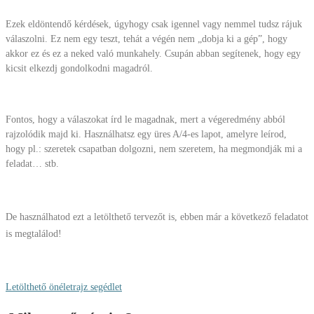
Ezek eldöntendő kérdések, úgyhogy csak igennel vagy nemmel tudsz rájuk
válaszolni. Ez nem egy teszt, tehát a végén nem „dobja ki a gép”, hogy
akkor ez és ez a neked való munkahely. Csupán abban segítenek, hogy egy
kicsit elkezdj gondolkodni magadról.
Fontos, hogy a válaszokat írd le magadnak, mert a végeredmény abból
rajzolódik majd ki. Használhatsz egy üres A/4-es lapot, amelyre leírod,
hogy pl.: szeretek csapatban dolgozni, nem szeretem, ha megmondják mi a
feladat… stb.
De használhatod ezt a letölthető tervezőt is, ebben már a következő feladatot
is megtalálod!
Letölthető önéletrajz segédlet