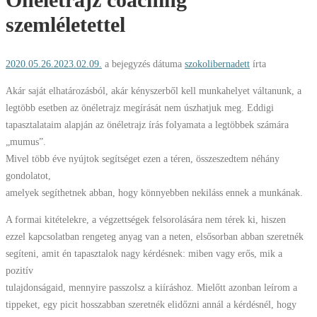
szemléletettel
2020.05.26.
2023.02.09.
a bejegyzés dátuma
szokolibernadett
írta
Akár saját elhatározásból, akár kényszerből kell munkahelyet váltanunk, a
legtöbb esetben az önéletrajz megírását nem úszhatjuk meg. Eddigi
tapasztalataim alapján az önéletrajz írás folyamata a legtöbbek számára
„mumus”.
Mivel több éve nyújtok segítséget ezen a téren, összeszedtem néhány
gondolatot,
amelyek segíthetnek abban, hogy könnyebben nekiláss ennek a munkának.
A formai kitételekre, a végzettségek felsorolására nem térek ki, hiszen
ezzel kapcsolatban rengeteg anyag van a neten, elsősorban abban szeretnék
segíteni, amit én tapasztalok nagy kérdésnek: miben vagy erős, mik a
pozitív
tulajdonságaid, mennyire passzolsz a kiíráshoz. Mielőtt azonban leírom a
tippeket, egy picit hosszabban szeretnék elidőzni annál a kérdésnél, hogy