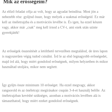
Mik az erősségeim?
Az előző feladat célja az volt, hogy az agyadat beindítsa. Most jön a
nehezebb rész: gyűjtsd össze, hogy melyek a szakmai erősségeid. Ez már
kell az önéletrajzba és a motivációs levélbe is. És igen, ha ezzel készen
vagy, akkor már „csak” meg kell írnod a CV-t, ami ezek után szinte
gyerekjáték!
Az erősségek összesítését a letölthető tervezőben megtalálod, de üres lapon
is nagyszerűen végig tudod csinálni. Írd le az első legnagyobb erősségedet,
majd írd alá, hogy miért gondolod erősségnek, milyen helyzetben és mikor
használtad utoljára, mikor nem segített.
Így gyűjts össze minimum 10 erősséget. Ha ezzel megvagy, akkor
rangsorold és az önéletrajz megírásakor csupán 3-4-et használj belőle. Az
önéletrajzban kevésbé szükséges, azonban a motivációs levélben alá is
támaszthatod, hogy miért ezeket gondolod erősségnek.