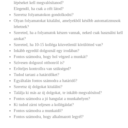
lépéseket kell megvalósítanod?
Elegendő, ha csak a célt látod?
Szeretsz folyamatokon gondolkodni?
Olyan folyamatokat kitalálni, amelyekből később automatizmusok
lehetnek?
Szereted, ha a folyamatok készen vannak, neked csak használni kell
azokat?
Szereted, ha 10-15 kolléga közvetlenül körülötted van?
Inkább egyedül dolgoznál egy irodában?
Fontos számodra, hogy hol végzed a munkát?
Szívesen dolgozol otthonról is?
Erőteljes kontrollra van szükséged?
Tudod tartani a határidőket?
Egyáltalán fontos számodra a határidő?
Szeretsz új dolgokat kitalálni?
Találja ki más az új dolgokat, te inkább megvalósítod?
Fontos számodra a jó hangulat a munkahelyen?
Ki tudod zárni teljesen a kollégáidat?
Fontos számodra a munkaidő?
Fontos számodra, hogy alkalmazott legyél?