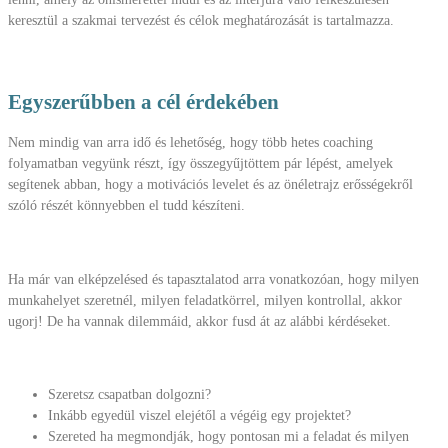
keresztül a szakmai tervezést és célok meghatározását is tartalmazza.
Egyszerűbben a cél érdekében
Nem mindig van arra idő és lehetőség, hogy több hetes coaching
folyamatban vegyünk részt, így összegyűjtöttem pár lépést, amelyek
segítenek abban, hogy a motivációs levelet és az önéletrajz erősségekről
szóló részét könnyebben el tudd készíteni.
Ha már van elképzelésed és tapasztalatod arra vonatkozóan, hogy milyen
munkahelyet szeretnél, milyen feladatkörrel, milyen kontrollal, akkor
ugorj! De ha vannak dilemmáid, akkor fusd át az alábbi kérdéseket.
Szeretsz csapatban dolgozni?
Inkább egyedül viszel elejétől a végéig egy projektet?
Szereted ha megmondják, hogy pontosan mi a feladat és milyen