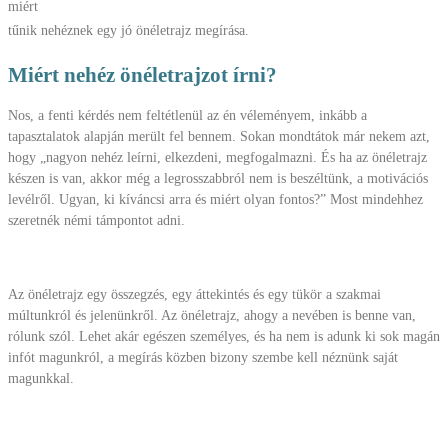
miért
tűnik nehéznek egy jó önéletrajz megírása.
Miért nehéz önéletrajzot írni?
Nos, a fenti kérdés nem feltétlenül az én véleményem, inkább a
tapasztalatok alapján merült fel bennem. Sokan mondtátok már nekem azt,
hogy „nagyon nehéz leírni, elkezdeni, megfogalmazni. És ha az önéletrajz
készen is van, akkor még a legrosszabbról nem is beszéltünk, a motivációs
levélről. Ugyan, ki kíváncsi arra és miért olyan fontos?” Most mindehhez
szeretnék némi támpontot adni.
Az önéletrajz egy összegzés, egy áttekintés és egy tükör a szakmai
múltunkról és jelenünkről. Az önéletrajz, ahogy a nevében is benne van,
rólunk szól. Lehet akár egészen személyes, és ha nem is adunk ki sok magán
infót magunkról, a megírás közben bizony szembe kell néznünk saját
magunkkal.