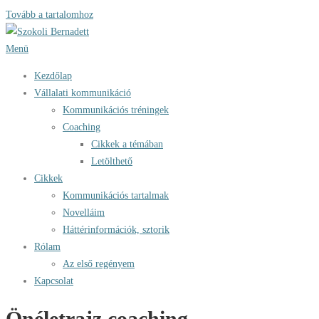
Tovább a tartalomhoz
Menü
Kezdőlap
Vállalati kommunikáció
Kommunikációs tréningek
Coaching
Cikkek a témában
Letölthető
Cikkek
Kommunikációs tartalmak
Novelláim
Háttérinformációk, sztorik
Rólam
Az első regényem
Kapcsolat
Önéletrajz coaching