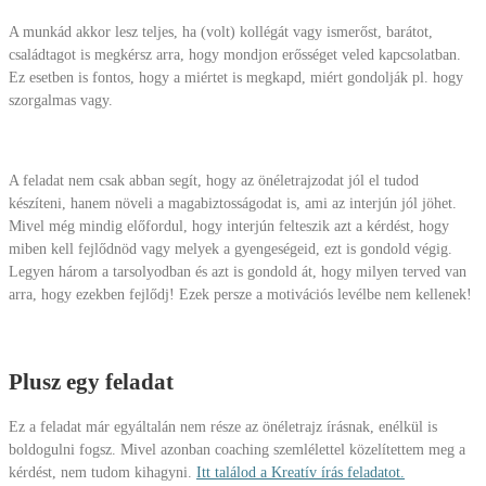
A munkád akkor lesz teljes, ha (volt) kollégát vagy ismerőst, barátot,
családtagot is megkérsz arra, hogy mondjon erősséget veled kapcsolatban.
Ez esetben is fontos, hogy a miértet is megkapd, miért gondolják pl. hogy
szorgalmas vagy.
A feladat nem csak abban segít, hogy az önéletrajzodat jól el tudod
készíteni, hanem növeli a magabiztosságodat is, ami az interjún jól jöhet.
Mivel még mindig előfordul, hogy interjún felteszik azt a kérdést, hogy
miben kell fejlődnöd vagy melyek a gyengeségeid, ezt is gondold végig.
Legyen három a tarsolyodban és azt is gondold át, hogy milyen terved van
arra, hogy ezekben fejlődj! Ezek persze a motivációs levélbe nem kellenek!
Plusz egy feladat
Ez a feladat már egyáltalán nem része az önéletrajz írásnak, enélkül is
boldogulni fogsz. Mivel azonban coaching szemlélettel közelítettem meg a
kérdést, nem tudom kihagyni.
Itt találod a Kreatív írás feladatot.