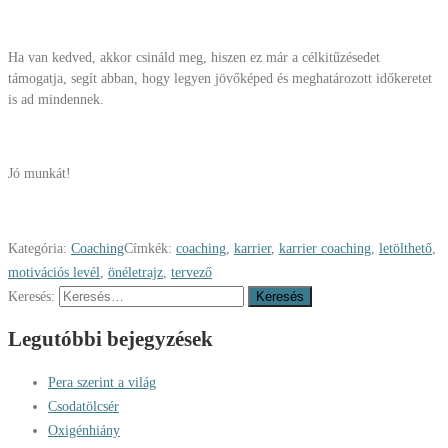
Ha van kedved, akkor csináld meg, hiszen ez már a célkitűzésedet
támogatja, segít abban, hogy legyen jövőképed és meghatározott időkeretet
is ad mindennek.
Jó munkát!
Kategória:
Coaching
Címkék:
coaching
,
karrier
,
karrier coaching
,
letölthető
,
motivációs levél
,
önéletrajz
,
tervező
Keresés:
Legutóbbi bejegyzések
Pera szerint a világ
Csodatölcsér
Oxigénhiány