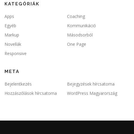
KATEGÓRIÁK
Apps
Coaching
Egyéb
Kommunikáció
Markup
Másodsorból
Novellák
One Page
Responsive
META
Bejelentkezés
Bejegyzések hírcsatorna
Hozzászólások hírcsatorna
WordPress Magyarország