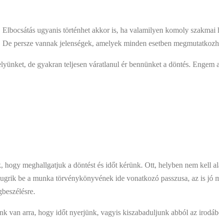
. Elbocsátás ugyanis történhet akkor is, ha valamilyen komoly szakmai 
het. De persze vannak jelenségek, amelyek minden esetben megmutatkozh
lyünket, de gyakran teljesen váratlanul ér bennünket a döntés. Engem 
k, hogy meghallgatjuk a döntést és időt kérünk. Ott, helyben nem kell 
 ugrik be a munka törvénykönyvének ide vonatkozó passzusa, az is jó mó
beszélésre.
nk van arra, hogy időt nyerjünk, vagyis kiszabaduljunk abból az irodábó