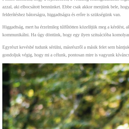
azzal, aki elbocsátott bennünket. Ebbe csak akkor menjünk bele, hog
felderítéshez bátorságra, higgadtságra és erőre is szükségünk van.
Higgadtság, mert ha érzelmileg túlfűtötten közelítjük meg a kérdést,
kommunikálni. Ha úgy döntünk, hogy egy ilyen szituációba komolyan be
Egyrészt kevésbé tudunk sérülni, másrészről a másik felet sem bántju
gondoljuk végig, hogy mi a célunk, pontosan mire is vagyunk kíváncs