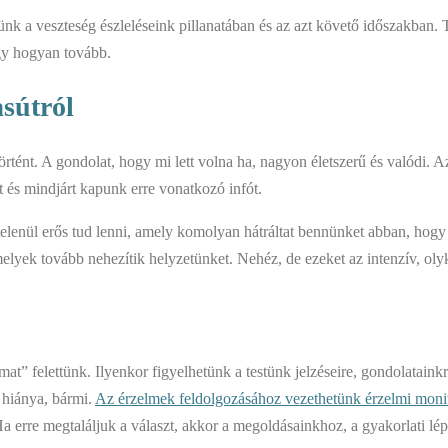
ünk a veszteség észleléseink pillanatában és az azt követő időszakban.
ogy hogyan tovább.
asútról
tént. A gondolat, hogy mi lett volna ha, nagyon életszerű és valódi. Az
lt és mindjárt kapunk erre vonatkozó infót.
telenül erős tud lenni, amely komolyan hátráltat bennünket abban, hogy
elyek tovább nehezítik helyzetünket. Nehéz, de ezeket az intenzív, olykor
at” felettünk. Ilyenkor figyelhetünk a testünk jelzéseire, gondolataink
t hiánya, bármi.
Az érzelmek feldolgozásához vezethetünk érzelmi monit
 erre megtaláljuk a választ, akkor a megoldásainkhoz, a gyakorlati lépé