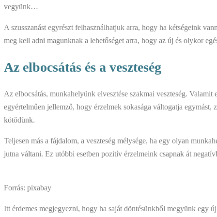
vegyünk…
A szusszanást egyrészt felhasználhatjuk arra, hogy ha kétségeink van
meg kell adni magunknak a lehetőséget arra, hogy az új és olykor eg
Az elbocsátás és a veszteség
Az elbocsátás, munkahelyünk elvesztése szakmai veszteség. Valamit el
egyértelműen jellemző, hogy érzelmek sokasága váltogatja egymást, z
kötődünk.
Teljesen más a fájdalom, a veszteség mélysége, ha egy olyan munkah
jutna váltani. Ez utóbbi esetben pozitív érzelmeink csapnak át negat
Forrás: pixabay
Itt érdemes megjegyezni, hogy ha saját döntésünkből megyünk egy új 