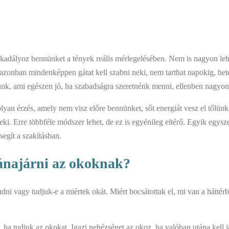
i akadályoz bennünket a tények reális mérlegelésében. Nem is nagyon l
, azonban mindenképpen gátat kell szabni neki, nem tarthat napokig, het
k, ami egészen jó, ha szabadságra szeretnénk menni, ellenben nagyon 
olyan érzés, amely nem visz előre bennünket, sőt energiát vesz el tőlün
neki. Erre többféle módszer lehet, de ez is egyénileg eltérő. Egyik egys
segít a szakításban.
tánajárni az okoknak?
ni vagy tudjuk-e a miértek okát. Miért bocsátottak el, mi van a háttér
, ha tudjuk az okokat. Igazi nehézséget az okoz, ha valóban utána kell 