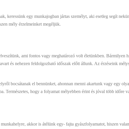
nak, keressünk egy munkajogban jártas személyt, aki esetleg segít nekün
észen mély érzelmeinket megéljük.
veszítünk, ami fontos vagy meghatározó volt életünkben. Bármilyen hih
avart és nehezen feldolgozható időszak előtt állunk. Az érzéseink mél
elyről bocsátanak el bennünket, ahonnan menni akartunk vagy egy olya
ívba. Természetes, hogy a folyamat mélyebben érint és jóval több időre
munkahelyre, akkor is átélünk egy- fajta gyászfolyamatot, hiszen vala