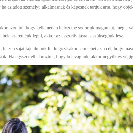
y ha az adott személyt alkalmasnak és képesnek tartjuk arra, hogy obj
 akkor azon túl, hogy kellemetlen helyzetbe sodorjuk magunkat, még a 
le szeretnénk lépni, akkor az asszertivitásra is szükségünk lesz.
k, hiszen saját fájdalmunk feldolgozásakor sem lehet az a cél, hogy má
iak. Ha egy­szer elhatároztuk, hogy belevágunk, akkor négyük és végig