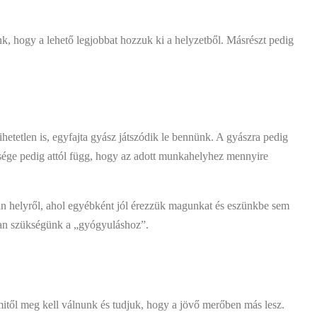
k, hogy a lehető legjobbat hozzuk ki a helyzetből. Másrészt pedig
etetlen is, egyfajta gyász játszódik le bennünk. A gyászra pedig
ysége pedig attól függ, hogy az adott munkahelyhez mennyire
n helyről, ahol egyébként jól érezzük magunkat és eszünkbe sem
 van szükségünk a „gyógyuláshoz”.
mitől meg kell válnunk és tudjuk, hogy a jövő merőben más lesz.