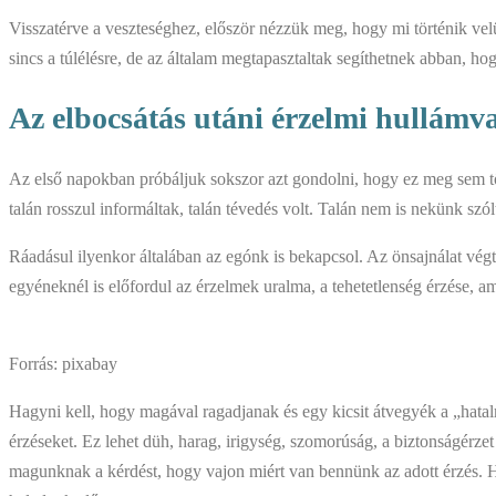
Visszatérve a veszteséghez, először nézzük meg, hogy mi történik vel
sincs a túlélésre, de az általam megtapasztaltak segíthetnek abban, h
Az elbocsátás utáni érzelmi hullámv
Az első napokban próbáljuk sokszor azt gondolni, hogy ez meg sem tör
talán rosszul informáltak, talán tévedés volt. Talán nem is nekünk szó
Ráadásul ilyenkor általában az egónk is bekapcsol. Az önsajnálat vég
egyéneknél is előfordul az érzelmek uralma, a tehetetlenség érzése, am
Forrás: pixabay
Hagyni kell, hogy magával ragadjanak és egy kicsit átvegyék a „hatalm
érzéseket. Ez lehet düh, harag, irigység, szomorúság, a biztonságérze
magunknak a kérdést, hogy vajon miért van bennünk az adott érzés. Ha