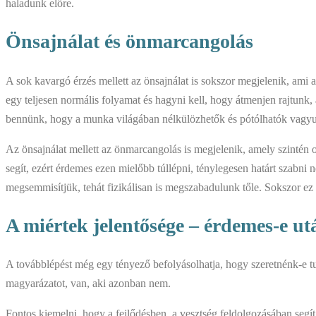
haladunk előre.
Önsajnálat és önmarcangolás
A sok kavargó érzés mellett az önsajnálat is sokszor megjelenik, am
egy teljesen normális folyamat és hagyni kell, hogy átmenjen rajtunk
bennünk, hogy a munka világában nélkülözhetők és pótólhatók vagyun
Az önsajnálat mellett az önmarcangolás is megjelenik, amely szintén 
segít, ezért érdemes ezen mielőbb túllépni, ténylegesen határt szabni 
megsemmisítjük, tehát fizikálisan is megszabadulunk tőle. Sokszor ez 
A miértek jelentősége – érdemes-e u
A továbblépést még egy tényező befolyásolhatja, hogy szeretnénk-e tud
magyarázatot, van, aki azonban nem.
Fontos kiemelni, hogy a fejlődésben, a vesztség feldolgozásában segít