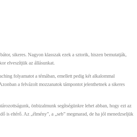
 bátor, sikeres. Nagyon klasszak ezek a sztorik, hiszen bemutatják,
r elveszítjük az állásunkat.
aching folyamatot a témában, emellett pedig két alkalommal
 Azonban a felvázolt mozzanatok támpontot jelenthetnek a sikeres
határozottságunk, önbizalmunk segítségünkre lehet abban, hogy ezt az
idő is eltérő. Az „élmény”, a „seb” megmarad, de ha jól menedzseljük