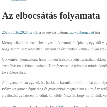
Az elbocsátás folyamata
2020.05.26.
2023.02.09.
a bejegyzés dátuma
szokolibernadett
írta
Mennyi sikertörténetet lehet olvasni! A semmiből építette, egyedül vág
hogy semmi sem lehetetlen. Viszont az életünkben vannak olyan szakas
Cikkemben bemutatom, hogy milyen fázisokra lehet számítani akkor, h
személyesen is érintett voltam. Természetesen a folyamat mindenkinél
továbblépéshez.
A folyamatokban egy közös: bárkivel, bármikor előfordulhat és ahelyet
időszakot jobban éljük meg és gyorsabban megtaláljuk a kifelé vezető
a változást győztesen jöhetünk ki belőle. Nézzük, hogy mi történik ve