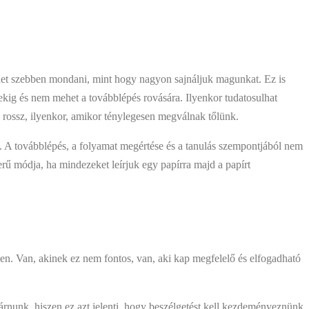
ehet szebben mondani, mint hogy nagyon sajnáljuk magunkat. Ez is
ekig és nem mehet a továbblépés rovására. Ilyenkor tudatosulhat
rossz, ilyenkor, amikor ténylegesen megválnak tőlünk.
k. A továbblépés, a folyamat megértése és a tanulás szempontjából nem
zerű módja, ha mindezeket leírjuk egy papírra majd a papírt
ben. Van, akinek ez nem fontos, van, aki kap megfelelő és elfogadható
járnunk, hiszen ez azt jelenti, hogy beszélgetést kell kezdeményeznünk