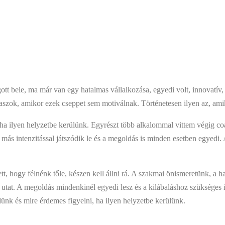
ott bele, ma már van egy hatalmas vállalkozása, egyedi volt, innovatív,
zok, amikor ezek cseppet sem motiválnak. Történetesen ilyen az, amiko
a ilyen helyzetbe kerülünk. Egyrészt több alkalommal vittem végig co
 más intenzitással játszódik le és a megoldás is minden esetben egyedi.
t, hogy félnénk tőle, készen kell állni rá. A szakmai önismeretünk, a 
 utat. A megoldás mindenkinél egyedi lesz és a kilábaláshoz szükséges 
lünk és mire érdemes figyelni, ha ilyen helyzetbe kerülünk.