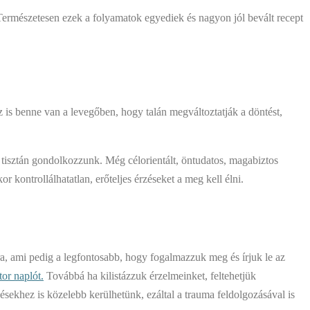
 Természetesen ezek a folyamatok egyediek és nagyon jól bevált recept
 is benne van a levegőben, hogy talán megváltoztatják a döntést,
 tisztán gondolkozzunk. Még célorientált, öntudatos, magabiztos
 kontrollálhatatlan, erőteljes érzéseket a meg kell élni.
ra, ami pedig a legfontosabb, hogy fogalmazzuk meg és írjuk le az
or naplót.
Továbbá ha kilistázzuk érzelmeinket, feltehetjük
sekhez is közelebb kerülhetünk, ezáltal a trauma feldolgozásával is