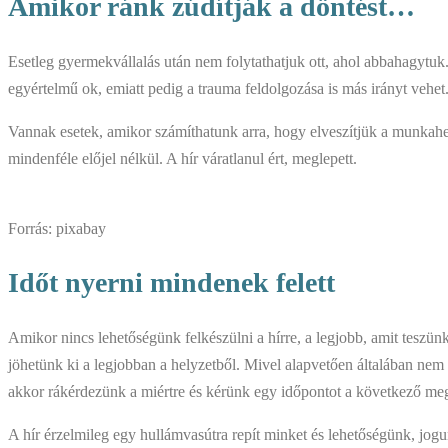
Amikor ránk zúdítják a döntést…
Esetleg gyermekvállalás után nem folytathatjuk ott, ahol abbahagytuk
egyértelmű ok, emiatt pedig a trauma feldolgozása is más irányt ve
Vannak esetek, amikor számíthatunk arra, hogy elveszítjük a munkahe
mindenféle előjel nélkül. A hír váratlanul ért, meglepett.
Forrás: pixabay
Időt nyerni mindenek felett
Amikor nincs lehetőségünk felkészülni a hírre, a legjobb, amit teszün
jöhetünk ki a legjobban a helyzetből. Mivel alapvetően általában nem
akkor rákérdezünk a miértre és kérünk egy időpontot a következő meg
A hír érzelmileg egy hullámvasútra repít minket és lehetőségünk, jogu