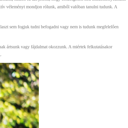
ektív véleményt mondjon rólunk, amiből valóban tanulni tudunk. A
választ sem fogjuk tudni befogadni vagy nem is tudunk megfelelően
snak ártsunk vagy fájdalmat okozzunk. A miértek felkutatásakor
.