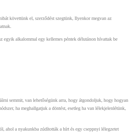
hibát követtünk el, szerződést szegtünk, Ilyenkor megvan az
atnak.
az egyik alkalommal egy kellemes péntek délutánon hívattak be
aláírni semmit, van lehetőségünk arra, hogy átgondoljuk, hogy hogyan
dszer, ha meghallgatjuk a döntést, esetleg ha van lélekjelenlétünk,
l, ahol a nyakunkba zúdították a hírt és egy cseppnyi lélegzetet