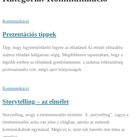
Kommunikáció
Prezentációs tippek
Tipp, hogy figyelemfelkeltő legyen az előadásod Az elmúlt időszakba
számos előadást hallgattam végig. Megdöbbenve tapasztaltam, hogy a
legtöbb esetben az előadások gondolatmenete, a szakmai felkészültség
professzionális volt, mégis apró hiányosságok …
Kommunikáció
Storytelling – az elmélet
Storytelling, avagy a történetmesélés története A „storytelling”, vagyis a
történetmesélés azóta van jelen a világban, amióta az emberek
kommunikálnak egymással. Mégis ez is, mint sok hasonló más téma az
amerikai …