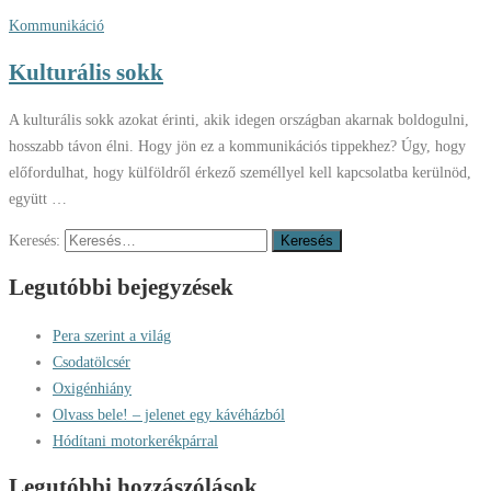
Kommunikáció
Kulturális sokk
A kulturális sokk azokat érinti, akik idegen országban akarnak boldogulni,
hosszabb távon élni. Hogy jön ez a kommunikációs tippekhez? Úgy, hogy
előfordulhat, hogy külföldről érkező személlyel kell kapcsolatba kerülnöd,
együtt …
Keresés:
Legutóbbi bejegyzések
Pera szerint a világ
Csodatölcsér
Oxigénhiány
Olvass bele! – jelenet egy kávéházból
Hódítani motorkerékpárral
Legutóbbi hozzászólások