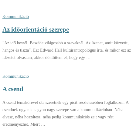
Kommunikáció
Az időorientáció szerepe
“Az idő beszél. Beszéde világosabb a szavaknál. Az üzenet, amit közvetít,
hangos és tiszta”. Ezt Edward Hall kultúrantropológus írta, és mikor ezt az
idézetet olvastam, akkor döntöttem el, hogy egy …
Kommunikáció
A csend
A csend témakörével óta szeretnék egy picit részletesebben foglalkozni. A
csendnek ugyanis nagyon nagy szerepe van a kommunikációban. Néha
elvesz, néha hozzátesz, néha pedig kommunikációs zajt vagy rést
eredményezhet. Miért …