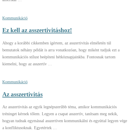
Kommunikáció
Ez kell az asszertivitáshoz!
Ahogy a korábbi cikkemben ígértem, az asszertivitás elméletén túl
bemutatok néhány példát is arra vonatkozóan, hogy miként tudjuk ezt a
kommunikációs stílust beépíteni hétköznapjainkba. Fontosnak tartom
kiemelni, hogy az asszertív …
Kommunikáció
Az asszertivitás
Az asszertivitás az egyik legnépszerűbb téma, amikor kommunikációs
tréninget kérnek tőlem. Legyen a csapat asszertív, tanítsam meg nekik,
hogyan tudnak egymással asszertíven kommunikálni és egyúttal legyen vége
a konfliktusoknak. Egyetértek …