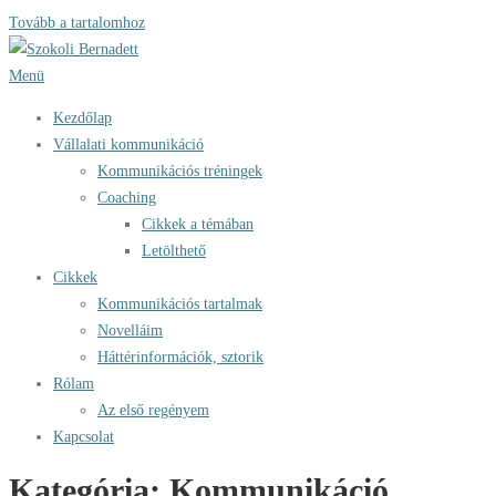
Tovább a tartalomhoz
Menü
Kezdőlap
Vállalati kommunikáció
Kommunikációs tréningek
Coaching
Cikkek a témában
Letölthető
Cikkek
Kommunikációs tartalmak
Novelláim
Háttérinformációk, sztorik
Rólam
Az első regényem
Kapcsolat
Kategória:
Kommunikáció