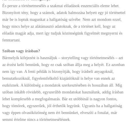
És persze a történetmesélés a szakmai előadások esszenciális eleme lehet.
Bizonyított tény, hogy a számok, adatok halmozása helyett egy jó történettel
már be is loptuk magunkat a hallgatóság szívébe. Nem azt mondom ezzel,
hogy nincs helye az alátámasztó adatoknak, de a történet kell, hogy az
előadás magját adja, mert így tudjuk közönségünk figyelmét megnyerni és
fenntartani.
Szóban vagy írásban?
Bármelyik kifejezést is használjuk – storytelling vagy történetmesélés – azt
az érzést kelti bennünk, hogy ez csak szóban állja meg a helyét. Ez azonban
nem így van. A fenti példák is bizonyítják, hogy írásbeli anyagoknál,
bemutatkozóknál, figyelemfelkeltő kiajánlóknál is helye van ennek az
eszköznek. A különbség a mondatok szerkesztésében és hosszában áll. Míg
szóban inkább rövidebb, egyszerűbb mondatokat használunk, addig írásban
lehet komplexebb a megfogalmazás. Bár ez utóbbinál is nagyon fontos,
hogy tömörek, egyszerűek, jól érthetők legyünk. Ugyanis ha a hallgatóság
vagy éppen olvasóközönség nem ért bennünket, elveszíti a fonalat, már
semmi értelme nincs a történetmesélésnek.