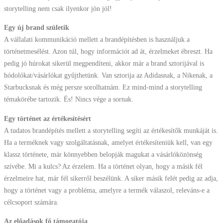
storytelling nem csak ilyenkor jön jól!
Egy új brand születik
A vállalati kommunikáció mellett a brandépítésben is használjuk a
történetmesélést. Azon túl, hogy információt ad át, érzelmeket ébreszt. Ha
pedig jó húrokat sikerül megpendíteni, akkor már a brand sztorijával is
hódolókat/vásárlókat gyűjthetünk. Van sztorija az Adidasnak, a Nikenak, a
Starbucksnak és még persze sorolhatnám. Ez mind-mind a storytelling
témakörébe tartozik. És! Nincs vége a sornak.
Egy történet az értékesítésért
A tudatos brandépítés mellett a storytelling segíti az értékesítők munkáját is.
Ha a terméknek vagy szolgáltatásnak, amelyet értékesíteniük kell, van egy
klassz története, már könnyebben belopják magukat a vásárlóközönség
szívébe. Mi a kulcs? Az érzelem. Ha a történet olyan, hogy a másik fél
érzelmeire hat, már fél sikerről beszélünk. A siker másik felét pedig az adja,
hogy a történet vagy a probléma, amelyre a termék válaszol, releváns-e a
célcsoport számára.
Az előadások fő támogatója