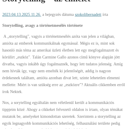
2023.04.13.
2025.11.26.
a bejegyzés dátuma
szokolibernadett
írta
Storytelling, avagy a történetmesélés története
A „storytelling”, vagyis a történetmesélés azóta van jelen a világban,
amióta az emberek kommunikálnak egymással. Mégis ez is, mint sok
hasonló más téma az amerikai üzleti életben lett egy megfogalmazott és
körülírt „eszköz”. Talán Carmine Gallo azonos című könyve alapján jött
divatba, vagyis inkább úgy fogalmaznék, hogy lett tudatos jelenség. Amíg
nem hívták így, vagy nem emelték ki jelentőségét, addig is nagyon
érdekesnek találtam, amióta azonban divat lett, szinte lehetetlen elmenni
mellette. Miért is van szükség erre az „eszközre”? Aktuális cikkemben erről
írok Nektek.
Nos, a sorytelling egyáltalán nem véletlenül került a kommunikációs
tippjeim közé. Ahogy a cikkeket felvezető oldalon is írtam, olyan témákat
mutatok be, amelyeket kimondottan szeretek. Szerintem a storytelling az
egyik legnagyobb kommunikációs lehetőség, felhasználási területe pedig