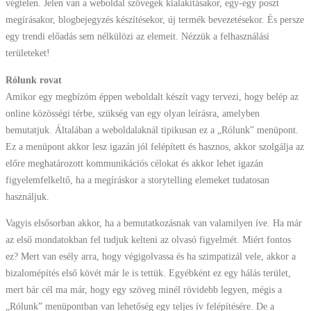
végtelen. Jelen van a weboldal szövegek kialakításakor, egy-egy poszt
megírásakor, blogbejegyzés készítésekor, új termék bevezetésekor. És persze
egy trendi előadás sem nélkülözi az elemeit. Nézzük a felhasználási
területeket!
Rólunk rovat
Amikor egy megbízóm éppen weboldalt készít vagy tervezi, hogy belép az
online közösségi térbe, szükség van egy olyan leírásra, amelyben
bemutatjuk. Általában a weboldalaknál tipikusan ez a „Rólunk” menüpont.
Ez a menüpont akkor lesz igazán jól felépített és hasznos, akkor szolgálja az
előre meghatározott kommunikációs célokat és akkor lehet igazán
figyelemfelkeltő, ha a megíráskor a storytelling elemeket tudatosan
használjuk.
Vagyis elsősorban akkor, ha a bemutatkozásnak van valamilyen íve. Ha már
az első mondatokban fel tudjuk kelteni az olvasó figyelmét. Miért fontos
ez? Mert van esély arra, hogy végigolvassa és ha szimpatizál vele, akkor a
bizalomépítés első kövét már le is tettük. Egyébként ez egy hálás terület,
mert bár cél ma már, hogy egy szöveg minél rövidebb legyen, mégis a
„Rólunk” menüpontban van lehetőség egy teljes ív felépítésére. De a