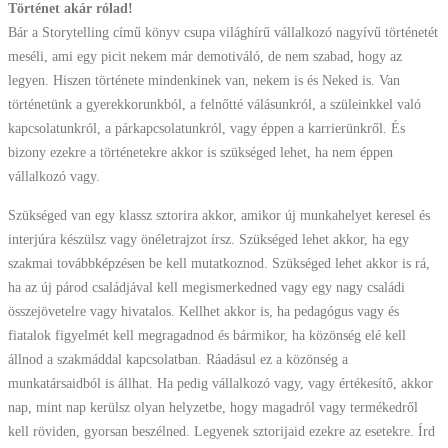
Történet akár rólad!
Bár a Storytelling című könyv csupa világhírű vállalkozó nagyívű történetét
meséli, ami egy picit nekem már demotiváló, de nem szabad, hogy az
legyen. Hiszen története mindenkinek van, nekem is és Neked is. Van
történetünk a gyerekkorunkból, a felnőtté válásunkról, a szüleinkkel való
kapcsolatunkról, a párkapcsolatunkról, vagy éppen a karrierünkről. És
bizony ezekre a történetekre akkor is szükséged lehet, ha nem éppen
vállalkozó vagy.
Szükséged van egy klassz sztorira akkor, amikor új munkahelyet keresel és
interjúra készülsz vagy önéletrajzot írsz. Szükséged lehet akkor, ha egy
szakmai továbbképzésen be kell mutatkoznod. Szükséged lehet akkor is rá,
ha az új párod családjával kell megismerkedned vagy egy nagy családi
összejövetelre vagy hivatalos. Kellhet akkor is, ha pedagógus vagy és
fiatalok figyelmét kell megragadnod és bármikor, ha közönség elé kell
állnod a szakmáddal kapcsolatban. Ráadásul ez a közönség a
munkatársaidból is állhat. Ha pedig vállalkozó vagy, vagy értékesítő, akkor
nap, mint nap kerülsz olyan helyzetbe, hogy magadról vagy termékedről
kell röviden, gyorsan beszélned. Legyenek sztorijaid ezekre az esetekre. Írd