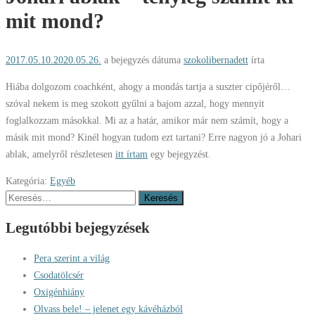
mit mond?
2017.05.10.
2020.05.26.
a bejegyzés dátuma
szokolibernadett
írta
Hiába dolgozom coachként, ahogy a mondás tartja a suszter cipőjéről…
szóval nekem is meg szokott gyűlni a bajom azzal, hogy mennyit
foglalkozzam másokkal. Mi az a határ, amikor már nem számít, hogy a
másik mit mond? Kinél hogyan tudom ezt tartani? Erre nagyon jó a Johari
ablak, amelyről részletesen
itt írtam
egy bejegyzést.
Kategória:
Egyéb
Keresés:
Legutóbbi bejegyzések
Pera szerint a világ
Csodatölcsér
Oxigénhiány
Olvass bele! – jelenet egy kávéházból