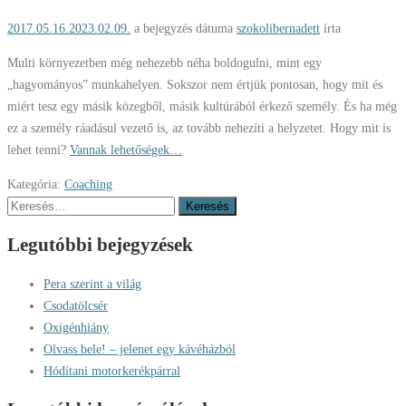
2017.05.16.
2023.02.09.
a bejegyzés dátuma
szokolibernadett
írta
Multi környezetben még nehezebb néha boldogulni, mint egy
„hagyományos” munkahelyen. Sokszor nem értjük pontosan, hogy mit és
miért tesz egy másik közegből, másik kultúrából érkező személy. És ha még
ez a személy ráadásul vezető is, az tovább nehezíti a helyzetet. Hogy mit is
lehet tenni?
Vannak lehetőségek…
Kategória:
Coaching
Keresés:
Legutóbbi bejegyzések
Pera szerint a világ
Csodatölcsér
Oxigénhiány
Olvass bele! – jelenet egy kávéházból
Hódítani motorkerékpárral