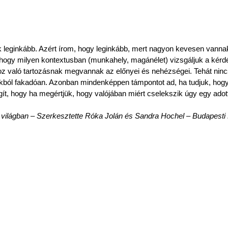
leginkább. Azért írom, hogy leginkább, mert nagyon kevesen vannak
s, hogy milyen kontextusban (munkahely, magánélet) vizsgáljuk a kér
z való tartozásnak megvannak az előnyei és nehézségei. Tehát nincs
nkból fakadóan. Azonban mindenképpen támpontot ad, ha tudjuk, hogy
gít, hogy ha megértjük, hogy valójában miért cselekszik úgy egy adot
dó világban – Szerkesztette Róka Jolán és Sandra Hochel – Budapest