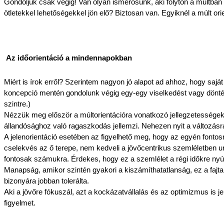
Gondoljuk csak végig! Van olyan ismerősünk, aki folyton a múltban
ötletekkel lehetőségekkel jön elő? Biztosan van. Egyiknél a múlt or
Az időorientáció a mindennapokban
Miért is írok erről? Szerintem nagyon jó alapot ad ahhoz, hogy sajá
koncepció mentén gondolunk végig egy-egy viselkedést vagy döntést.
szintre.)
Nézzük meg először a múltorientációra vonatkozó jellegzetességeket
állandósághoz való ragaszkodás jellemzi. Nehezen nyit a változásr
A jelenorientáció esetében az figyelhető meg, hogy az egyén fontos
cselekvés az ő terepe, nem kedveli a jövőcentrikus szemléletben ural
fontosak számukra. Érdekes, hogy ez a szemlélet a régi időkre nyúli
Manapság, amikor szintén gyakori a kiszámíthatatlanság, ez a fajt
bizonyára jobban tolerálta.
Aki a jövőre fókuszál, azt a kockázatvállalás és az optimizmus is jel
figyelmet.