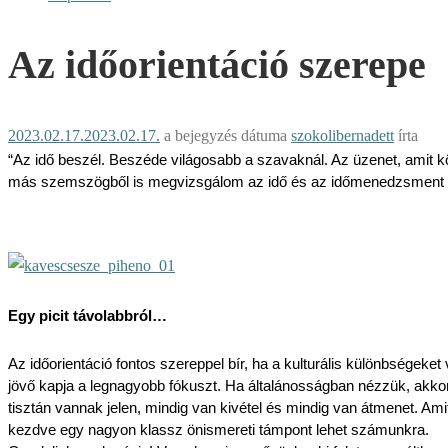
Az időorientáció szerepe
2023.02.17.
2023.02.17.
a bejegyzés dátuma
szokolibernadett
írta
“Az idő beszél. Beszéde világosabb a szavaknál. Az üzenet, amit közv
más szemszögből is megvizsgálom az idő és az időmenedzsment kér
Egy picit távolabbról…
Az időorientáció fontos szereppel bír, ha a kulturális különbségek
jövő kapja a legnagyobb fókuszt. Ha általánosságban nézzük, akkor 
tisztán vannak jelen, mindig van kivétel és mindig van átmenet. A
kezdve egy nagyon klassz önismereti támpont lehet számunkra.