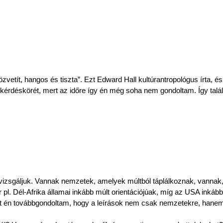
etít, hangos és tiszta”. Ezt Edward Hall kultúrantropológus írta, és 
déskörét, mert az időre így én még soha nem gondoltam. Így talált
et vizsgáljuk. Vannak nemzetek, amelyek múltból táplálkoznak, vannak
pl. Dél-Afrika államai inkább múlt orientációjúak, míg az USA inkább
mit én továbbgondoltam, hogy a leírások nem csak nemzetekre, hanem 