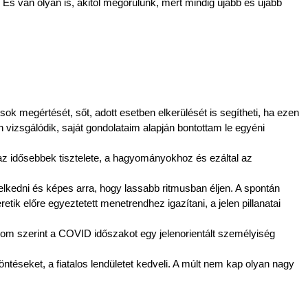
 van olyan is, akitől megőrülünk, mert mindig újabb és újabb 
k megértését, sőt, adott esetben elkerülését is segítheti, ha ezen 
vizsgálódik, saját gondolataim alapján bontottam le egyéni 
az idősebbek tisztelete, a hagyományokhoz és ezáltal az 
lkedni és képes arra, hogy lassabb ritmusban éljen. A spontán 
ik előre egyeztetett menetrendhez igazítani, a jelen pillanatai 
om szerint a COVID időszakot egy jelenorientált személyiség 
öntéseket, a fiatalos lendületet kedveli. A múlt nem kap olyan nagy 