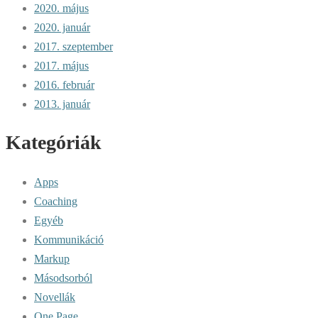
2020. május
2020. január
2017. szeptember
2017. május
2016. február
2013. január
Kategóriák
Apps
Coaching
Egyéb
Kommunikáció
Markup
Másodsorból
Novellák
One Page