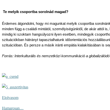
Te melyik csoportba sorolnád magad? 
Érdemes átgondolni, hogy mi magunkat melyik csoportba sorolnánk 
minden függ a családi mintától, személyiségünktől, de akár attól i
mindig ki szoktam hangsúlyozni ilyen esetben, mindegyik csoportho
szituációkban hátrányt tapasztalhatunk időorientációs hozzáállásu
szituációban. És persze a másik iránti empátia kialakításában is se
Forrás: Interkulturális és nemzetközi kommunikáció a globalizáló
Elolvasom
Hamarosan…