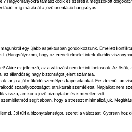
 él? Hagyományokra támaszkodik és szereti a megszokott dolgokat? És
ientáció, míg másiknál a jövő orientáció hangsúlyos.
t magunkról egy újabb aspektusban gondolkozzunk. Emellett konfliktuso
 (Hangsúlyozom, hogy az eredeti elmélet interkulturális viszonyban 
! Akire ez jellemző, az a változást nem tekinti fontosnak. Az ősök, 
a, az állandóság nagy biztonságot jelent számára.
nak tartja a jól működő személyes kapcsolatokat. Fesztelenül tud vise
kodó szabályozottságot, strukturált szemléletet. Napjaikat nem szeret
k vissza, amikor a jövő bizonytalan és ismeretlen volt.
a szemléletmód segít abban, hogy a stresszt minimalizáljuk. Meglátás
lemzi. Jól tűri a bizonytalanságot, szereti a változást. Gyorsan hoz d