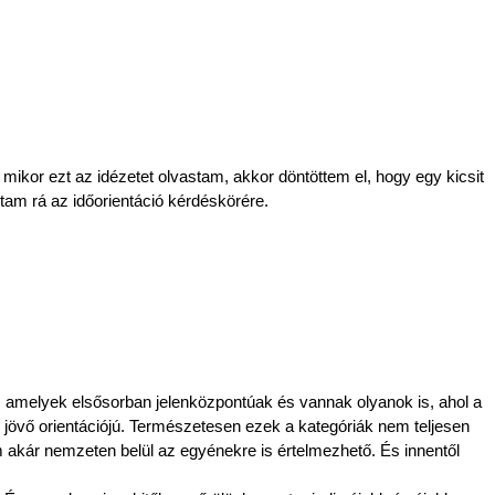
mikor ezt az idézetet olvastam, akkor döntöttem el, hogy egy kicsit 
am rá az időorientáció kérdéskörére.
, amelyek elsősorban jelenközpontúak és vannak olyanok is, ahol a 
 jövő orientációjú. Természetesen ezek a kategóriák nem teljesen 
akár nemzeten belül az egyénekre is értelmezhető. És innentől 