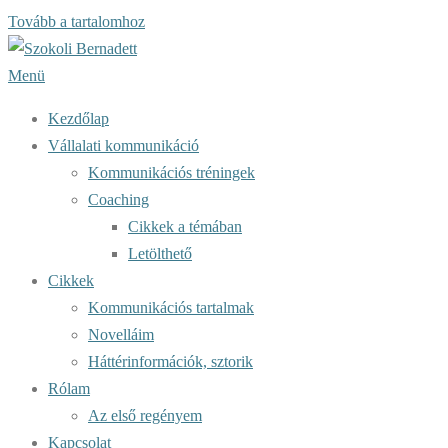
Tovább a tartalomhoz
Menü
Kezdőlap
Vállalati kommunikáció
Kommunikációs tréningek
Coaching
Cikkek a témában
Letölthető
Cikkek
Kommunikációs tartalmak
Novelláim
Háttérinformációk, sztorik
Rólam
Az első regényem
Kapcsolat