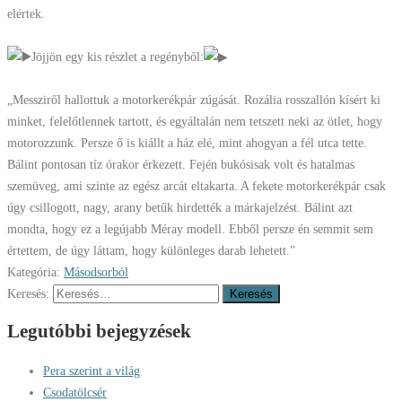
elértek.
Jöjjön egy kis részlet a regényből:
„Messziről hallottuk a motorkerékpár zúgását. Rozália rosszallón kísért ki
minket, felelőtlennek tartott, és egyáltalán nem tetszett neki az ötlet, hogy
motorozzunk. Persze ő is kiállt a ház elé, mint ahogyan a fél utca tette.
Bálint pontosan tíz órakor érkezett. Fején bukósisak volt és hatalmas
szemüveg, ami szinte az egész arcát eltakarta. A fekete motorkerékpár csak
úgy csillogott, nagy, arany betűk hirdették a márkajelzést. Bálint azt
mondta, hogy ez a legújabb Méray modell. Ebből persze én semmit sem
értettem, de úgy láttam, hogy különleges darab lehetett.”
Kategória:
Másodsorból
Keresés:
Legutóbbi bejegyzések
Pera szerint a világ
Csodatölcsér