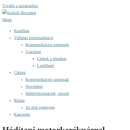
Tovább a tartalomhoz
Menü
Kezdőlap
Vállalati kommunikáció
Kommunikációs tréningek
Coaching
Cikkek a témában
Letölthető
Cikkek
Kommunikációs tartalmak
Novelláim
Háttérinformációk, sztorik
Rólam
Az első regényem
Kapcsolat
Hódítani motorkerékpárral