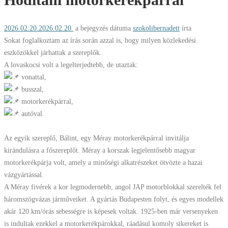
2026.02.20.
2026.02.20.
a bejegyzés dátuma
szokolibernadett
írta
Sokat foglalkoztam az írás során azzal is, hogy milyen közlekedési
eszközökkel járhattak a szereplők.
A lovaskocsi volt a legelterjedtebb, de utaztak:
vonattal,
busszal,
motorkerékpárral,
autóval.
Az egyik szereplő, Bálint, egy Méray motorkerékpárral invitálja
kirándulásra a főszereplőt. Méray a korszak legjelentősebb magyar
motorkerékpárja volt, amely a minőségi alkatrészeket ötvözte a hazai
vázgyártással.
A Méray fivérek a kor legmodernebb, angol JAP motorblokkal szerelték fel
háromszögvázas járműveiket. A gyártás Budapesten folyt, és egyes modellek
akár 120 km/órás sebességre is képesek voltak. 1925-ben már versenyeken
is indultak ezekkel a motorkerékpárokkal, ráadásul komoly sikereket is